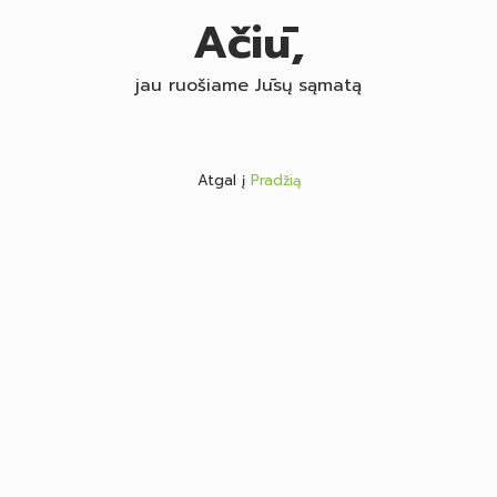
Ačiū,
jau ruošiame Jūsų sąmatą
Atgal į
Pradžią