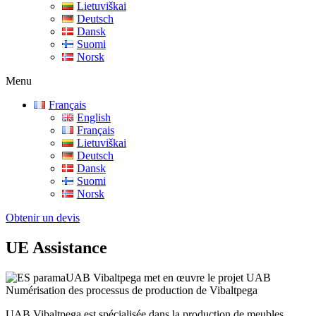
Lietuviškai
Deutsch
Dansk
Suomi
Norsk
Menu
Français
English
Français
Lietuviškai
Deutsch
Dansk
Suomi
Norsk
Obtenir un devis
UE Assistance
UAB Vibaltpega met en œuvre le projet UAB
Numérisation des processus de production de Vibaltpega
UAB Vibaltpega est spécialisée dans la production de meubles